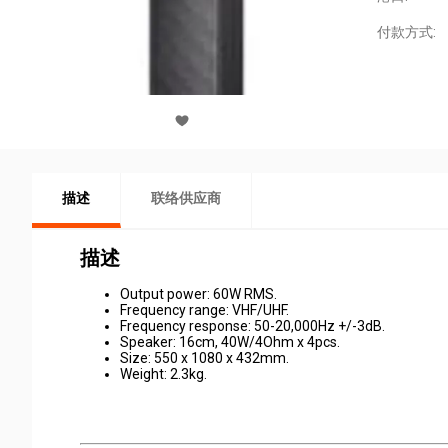
付款方式:
描述
联络供应商
描述
Output power: 60W RMS.
Frequency range: VHF/UHF.
Frequency response: 50-20,000Hz +/-3dB.
Speaker: 16cm, 40W/4Ohm x 4pcs.
Size: 550 x 1080 x 432mm.
Weight: 2.3kg.