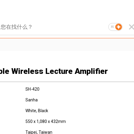
AI
ble Wireless Lecture Amplifier
SH-420
Sanha
White, Black
550 x 1,080 x 432mm
Taipei, Taiwan