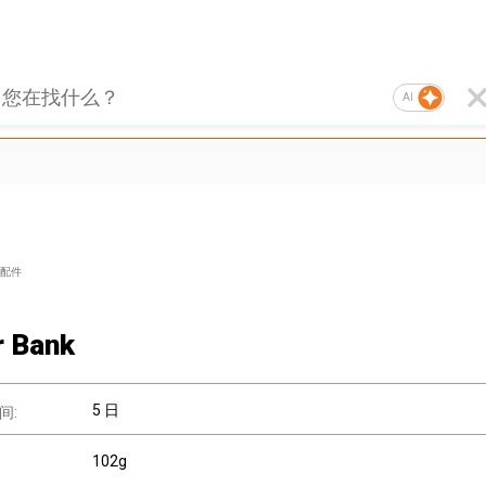
AI
配件
 Bank
5 日
间:
102g