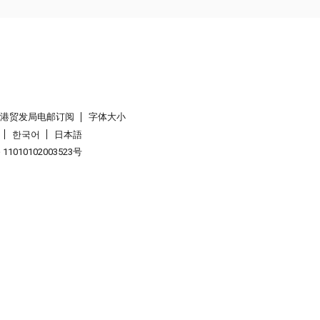
香港贸发局电邮订阅
字体大小
한국어
日本語
1010102003523号