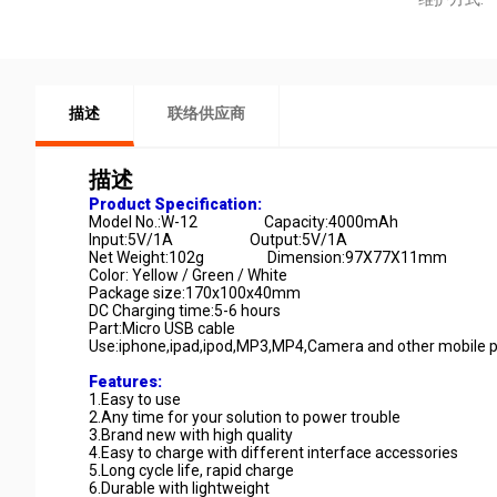
描述
联络供应商
描述
Product Specification:
Model No.:W-12 Capacity:4000mAh
Input:5V/1A Output:5V/1A
Net Weight:102g Dimension:97X77X11mm
Color: Yellow / Green / White
Package size:170x100x40mm
DC Charging time:5-6 hours
Part:Micro USB cable
Use:iphone,ipad,ipod,MP3,MP4,Camera and other mobile 
Features:
1.Easy to use
2.Any time for your solution to power trouble
3.Brand new with high quality
4.Easy to charge with different interface accessories
5.Long cycle life, rapid charge
6.Durable with lightweight