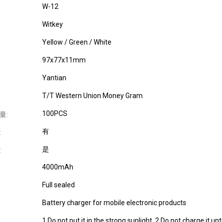
W-12
Witkey
Yellow / Green / White
97x77x11mm
Yantian
T/T Western Union Money Gram
100PCS
量:
有
:
是
:
4000mAh
Full sealed
Battery charger for mobile electronic products
1.Do not put it in the strong sunlight. 2.Do not charge it unti