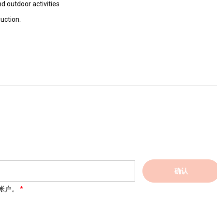
nd outdoor activities
uction.
确认
帐户。