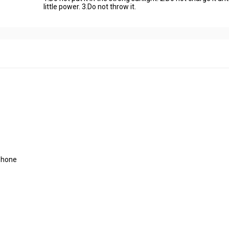
little power. 3.Do not throw it.
phone