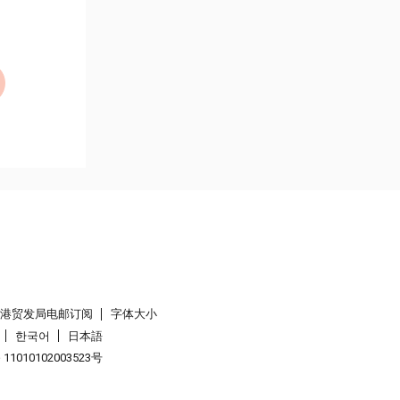
香港贸发局电邮订阅
字体大小
한국어
日本語
1010102003523号