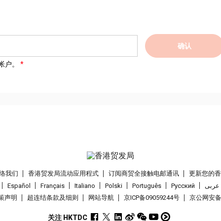
确认
帐户。
络我们
香港贸发局流动应用程式
订阅商贸全接触电邮通讯
更新您的
Español
Français
Italiano
Polski
Português
Pусский
عربى
策声明
超连结条款及细则
网站导航
京ICP备09059244号
京公网安备 1
关注 HKTDC