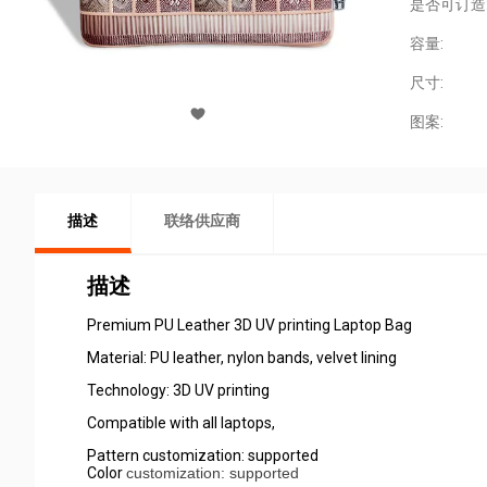
是否可订造
容量:
尺寸:
图案:
描述
联络供应商
描述
Premium PU Leather 3D UV printing Laptop Bag
Material: PU leather, nylon bands, velvet lining
Technology: 3D UV printing
Compatible with all laptops,
Pattern customization: supported
Color
customization: supported