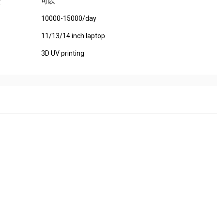
可以
:
10000-15000/day
11/13/14 inch laptop
3D UV printing