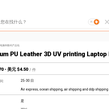
AI
电脑和数码产品包
um PU Leather 3D UV printing Laptop
70
-
美元 $
4.50
/
件
25-30 日
间:
Air express, ocean shipping, air shipping and ddp shipping
是