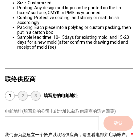
Size: Customized
Printing: Any design and logo can be printed on the tin
boxes' surface, CMYK or PMS as your need
Coating: Protective coating, and shinny or matt finish
accordingly
Packing: Each piece into a polybag or custom packing, then
put in a carton box
Sample lead time: 10-15days for existing mold; and 15-20
days for a new mold (after confirm the drawing mold and
receipt of mold fee)
联络供应商
填写您的电邮地址
1
2
3
电邮地址
(填写您的公司电邮地址以获取供应商的迅速回覆)
确认
我们会为您建立一个帐户以联络供应商，请查看电邮并启动帐户。