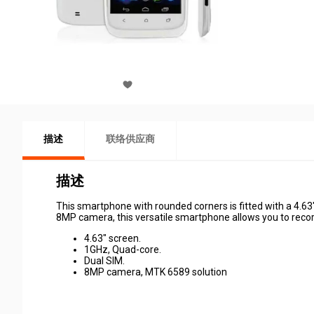
描述
联络供应商
描述
This smartphone with rounded corners is fitted with a 4.63
8MP camera, this versatile smartphone allows you to record 
4.63" screen.
1GHz, Quad-core.
Dual SIM.
8MP camera, MTK 6589 solution