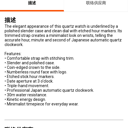
描述
联络供应商
描述
The elegant appearance of this quartz watch is underlined by a
polished slender case and clean dial with etched hour markers. Its
trimmed strap creates a minimalist look on wrists, telling the
accurate hour, minute and second of Japanese automatic quartz
clockwork.
Features:
• Comfortable strap with stitching trim.
• Slender and polished case.
• Coin-edged crown to the side.
• Numberless round face with logo.
• Etched stick hour markers.
• Date aperture at 3 o’clock.
• Triple-hand movement.
• Professional Japan automatic quartz clockwork.
• 30m water resistance.
• Kinetic energy design.
• Minimalist timepiece for everyday wear.