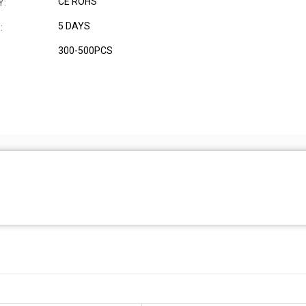
CE ROHS
Y:
5 DAYS
:
300-500PCS