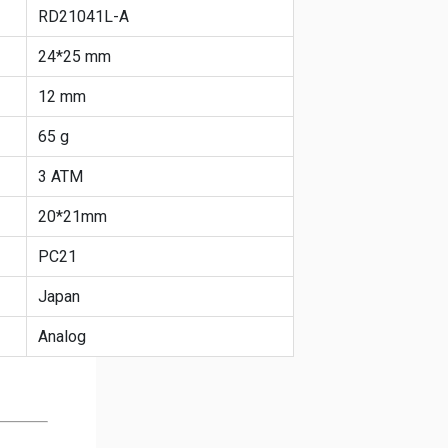
RD21041L-A
24*25 mm
12 mm
65 g
3 ATM
20*21mm
PC21
Japan
Analog