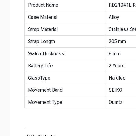
Product Name
RD21041L R
Case Material
Alloy
Strap Material
Stainless St
Strap Length
205 mm
Watch Thickness
8 mm
Battery Life
2 Years
GlassType
Hardlex
Movement Band
SEIKO
Movement Type
Quartz