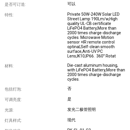
可以
是否可订造:
Private 50W-240W Solar LED
特性:
Street Lamp 190Lm/w,High
quality UL-CB certificate
LiFePO4 Battery,More than
2000 times charge-discharge
cycles. Microwave Motion
sensor +IR remote control
optinal,Self-clean smooth
surface,Anti-UV PC
Lens,IK10,IP66. 360° Rotat
Die-cast aluminum housing,
材料:
with LiFePO4 Battery,More than
2000 times charge-discharge
cycles.
否
包括灯泡:
是
可调亮度:
发光二极管照明
光源:
现代
灯具样式: