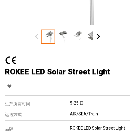
ROKEE LED Solar Street Light
5-25 日
生产所需时间:
AIR/SEA/Train
运送方式:
ROKEE LED Solar Street Light
品牌: