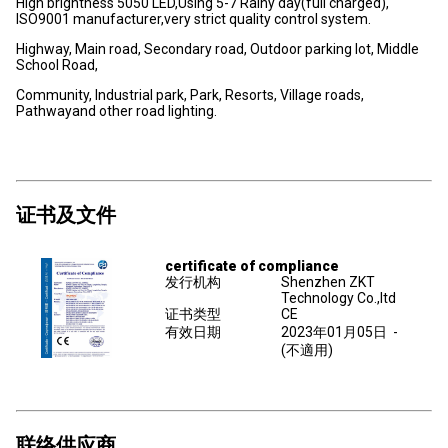
High brightness 5050 LED,Using 5-7 Rainy day(full charged),
ISO9001 manufacturer,very strict quality control system.
Highway, Main road, Secondary road, Outdoor parking lot, Middle
School Road,
Community, Industrial park, Park, Resorts, Village roads,
Pathwayand other road lighting.
证书及文件
certificate of compliance
发行机构
Shenzhen ZKT
Technology Co.,ltd
证书类型
CE
有效日期
2023年01月05日
-
(不適用)
联络供应商