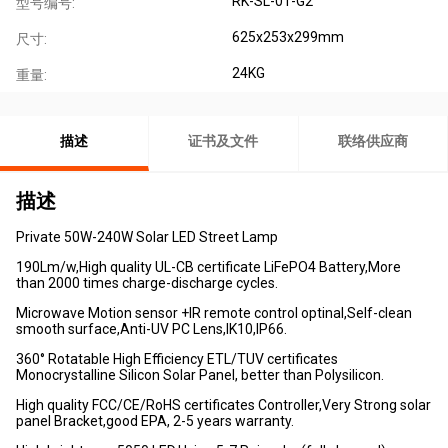
RK-SL-01-G2
型号编号:
625x253x299mm
尺寸:
24KG
重量:
描述
证书及文件
联络供应商
描述
Private 50W-240W Solar LED Street Lamp
190Lm/w,High quality UL-CB certificate LiFePO4 Battery,More
than 2000 times charge-discharge cycles.
Microwave Motion sensor +IR remote control optinal,Self-clean
smooth surface,Anti-UV PC Lens,IK10,IP66.
360° Rotatable High Efficiency ETL/TUV certificates
Monocrystalline Silicon Solar Panel, better than Polysilicon.
High quality FCC/CE/RoHS certificates Controller,Very Strong solar
panel Bracket,good EPA, 2-5 years warranty.