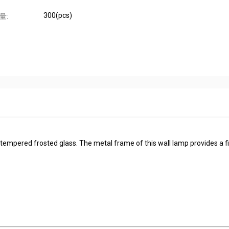
300(pcs)
量:
 tempered frosted glass. The metal frame of this wall lamp provides a f