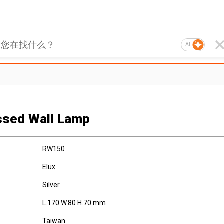
AI
sed Wall Lamp
RW150
Elux
Silver
L.170 W.80 H.70 mm
Taiwan