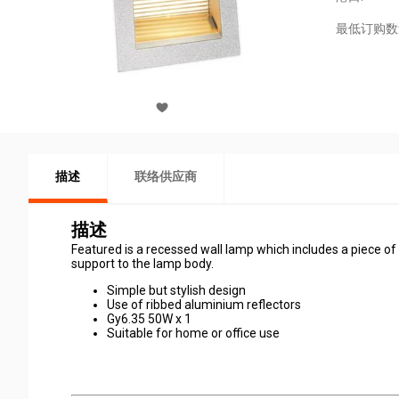
最低订购数
描述
联络供应商
描述
Featured is a recessed wall lamp which includes a piece of
support to the lamp body.
Simple but stylish design
Use of ribbed aluminium reflectors
Gy6.35 50W x 1
Suitable for home or office use