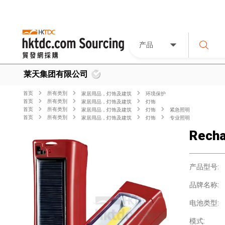
产品
莱天集团有限公司
首页
所有类別
家居用品，灯饰及建筑
环境保护
首页
所有类別
家居用品，灯饰及建筑
灯饰
首页
所有类別
家居用品，灯饰及建筑
灯饰
紧急照明
首页
所有类別
家居用品，灯饰及建筑
灯饰
专业照明
Recha
产品型号:
品牌名称:
电池类型:
模式: