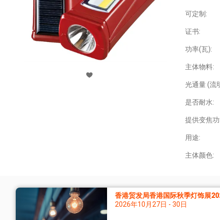
可定制:
证书:
功率(瓦):
主体物料:
光通量 (流明
是否耐水:
提供变焦功
用途:
主体颜色:
香港贸发局香港国际秋季灯饰展20
2026年10月27日 - 30日