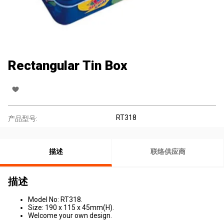
Rectangular Tin Box
RT318
产品型号:
描述
联络供应商
描述
Model No: RT318.
Size: 190 x 115 x 45mm(H).
Welcome your own design.