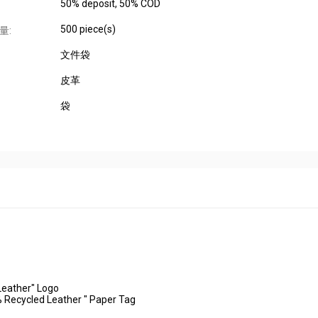
50% deposit, 50% COD
500 piece(s)
量:
文件袋
皮革
袋
Leather" Logo
% Recycled Leather " Paper Tag