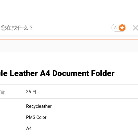
AI
le Leather A4 Document Folder
35 日
间:
Recycleather
PMS Color
A4