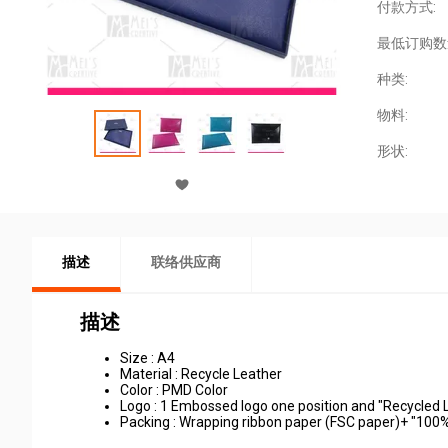
付款方式:
最低订购数
种类:
物料:
形状:
描述
联络供应商
描述
Size : A4
Material : Recycle Leather
Color : PMD Color
Logo : 1 Embossed logo one position and "Recycled 
Packing : Wrapping ribbon paper (FSC paper)+ "100