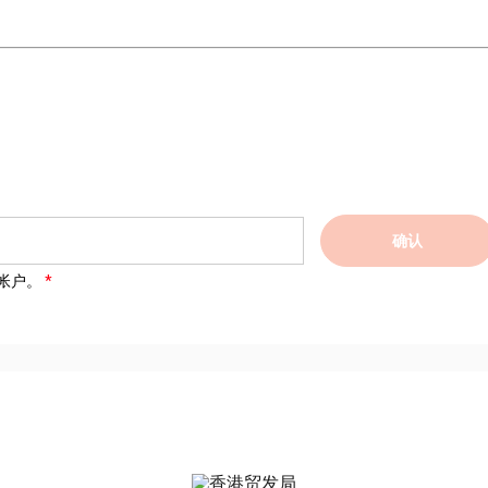
确认
帐户。