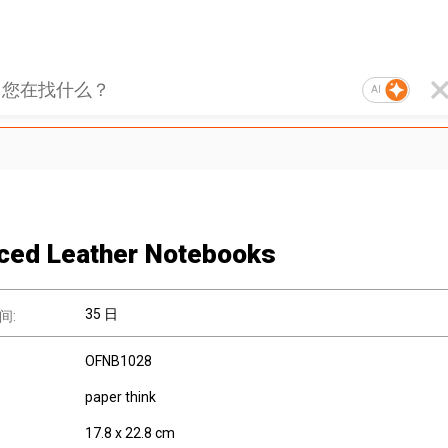
AI
ced Leather Notebooks
35 日
间:
OFNB1028
paper think
17.8 x 22.8 cm