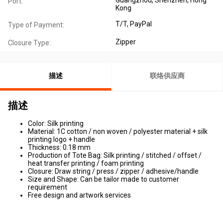
Port:
Kong
T/T, PayPal
Type of Payment:
Zipper
Closure Type:
描述
联络供应商
描述
Color: Silk printing
Material: 1C cotton / non woven / polyester material + silk
printing logo + handle
Thickness: 0.18 mm
Production of Tote Bag: Silk printing / stitched / offset /
heat transfer printing / foam printing
Closure: Draw string / press / zipper / adhesive/handle
Size and Shape: Can be tailor made to customer
requirement
Free design and artwork services