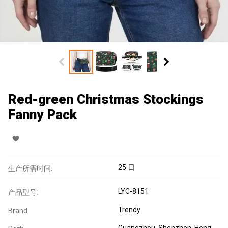
Red-green Christmas Stockings
Fanny Pack
25 日
生产所需时间:
LYC-8151
产品型号:
Trendy
Brand:
Guangzhou, Shenzhen, Hong