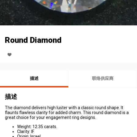
Round Diamond
描述
联络供应商
描述
The diamond delivers high luster with a classic round shape. It
flaunts flawless clarity for added charm. This round diamond is a
great choice for your engagement ring designs.
Weight: 12.35 carats.
Clarity: IF.
Origin: Israel.