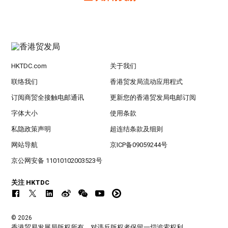
HKTDC.com
关于我们
联络我们
香港贸发局流动应用程式
订阅商贸全接触电邮通讯
更新您的香港贸发局电邮订阅
字体大小
使用条款
私隐政策声明
超连结条款及细则
网站导航
京ICP备09059244号
京公网安备 11010102003523号
关注 HKTDC
© 2026
香港贸易发展局版权所有，对违反版权者保留一切追索权利 。