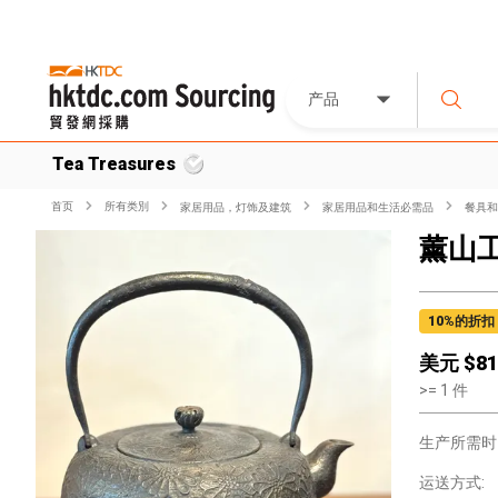
产品
Tea Treasures
首页
所有类別
家居用品，灯饰及建筑
家居用品和生活必需品
餐具和
薰山
10
%的折扣
美元 $
81
>=
1
件
生产所需时
运送方式: