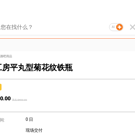
AI
酒吧用品
工房平丸型菊花纹铁瓶
0.00
美元 $
900.00
0 日
间:
现场交付