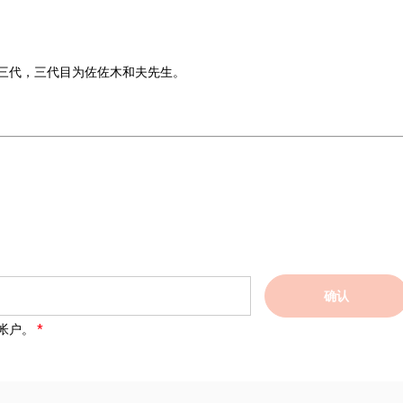
三代，三代目为佐佐木和夫先生。
确认
帐户。