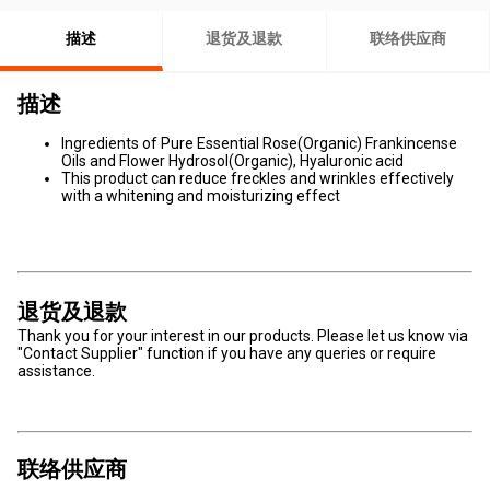
描述
退货及退款
联络供应商
描述
Ingredients of Pure Essential Rose(Organic) Frankincense
Oils and Flower Hydrosol(Organic), Hyaluronic acid
This product can reduce freckles and wrinkles effectively
with a whitening and moisturizing effect
退货及退款
Thank you for your interest in our products. Please let us know via
"Contact Supplier" function if you have any queries or require
assistance.
联络供应商