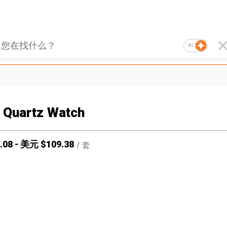
AI
Quartz Watch
.08
-
美元 $
109.38
/
套