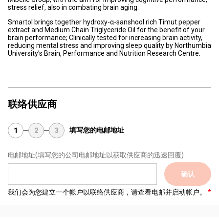
stress relief, also in combating brain aging.
Smartol brings together hydroxy-α-sanshool rich Timut pepper
extract and Medium Chain Triglyceride Oil for the benefit of your
brain performance; Clinically tested for increasing brain activity,
reducing mental stress and improving sleep quality by Northumbia
University's Brain, Performance and Nutrition Research Centre.
联络供应商
填写您的电邮地址
1
2
3
电邮地址
(填写您的公司电邮地址以获取供应商的迅速回覆)
确认
我们会为您建立一个帐户以联络供应商，请查看电邮并启动帐户。