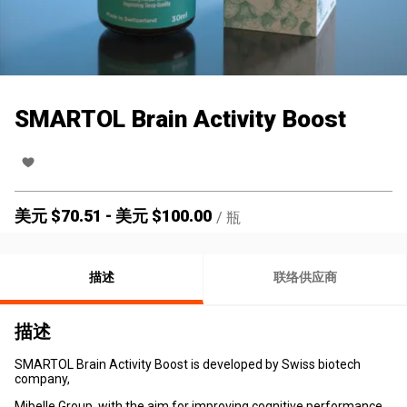
SMARTOL Brain Activity Boost
美元 $
70.51
-
美元 $
100.00
/
瓶
描述
联络供应商
描述
SMARTOL Brain Activity Boost is developed by Swiss biotech
company,
Mibelle Group, with the aim for improving cognitive performance,