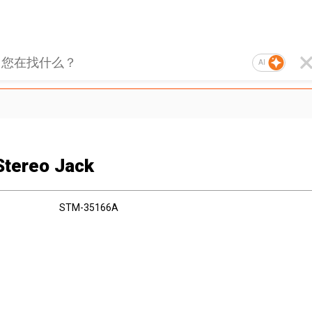
AI
tereo Jack
STM-35166A