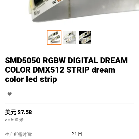
SMD5050 RGBW DIGITAL DREAM
COLOR DMX512 STRIP dream
color led strip
美元 $
7.58
>=
500
米
21 日
生产所需时间: