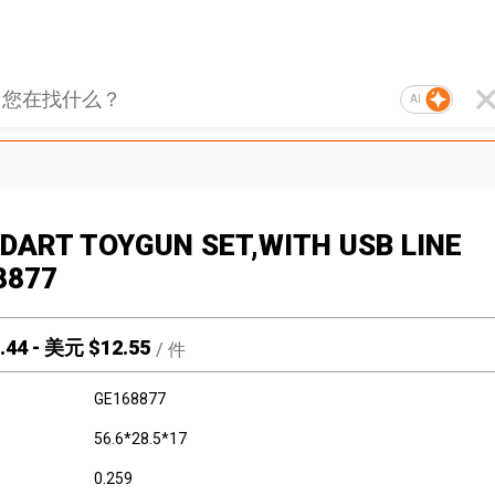
AI
 DART TOYGUN SET,WITH USB LINE
8877
.44
-
美元 $
12.55
/
件
GE168877
56.6*28.5*17
0.259