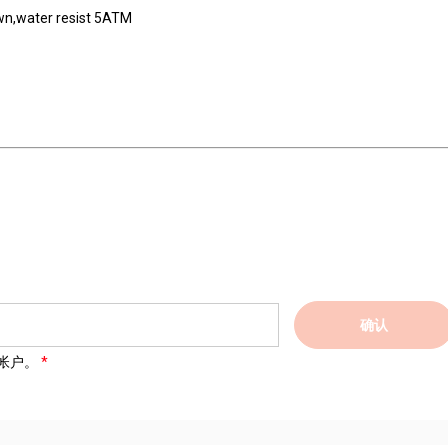
wn,water resist 5ATM
确认
帐户。