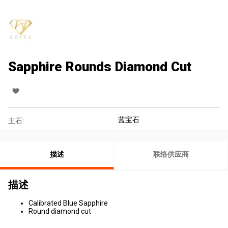
Sapphire Rounds Diamond Cut
蓝宝石
主石:
描述
联络供应商
描述
Calibrated Blue Sapphire
Round diamond cut