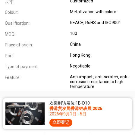
Customized
尺寸:
Metallization with colour
Colour:
REACH, RoHS and ISO9001
Qualification:
100
MOQ:
China
Place of origin:
Hong Kong
Port:
Negotiable
Type of payment:
Anti-impact , anti-scratch, anti -
Feature:
corrosion, resistance to high
temperature
欢迎到访展位 1B-D10
香港贸发局香港钟表展 2026
2026年9月1日 - 5日
立即登记