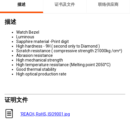
描述
证书及文件
联络供应商
描述
Watch Bezel
Luminous
Sapphire material -Print digit
High hardness - 9H ( second only to Diamond )
Scratch resistance ( compressive strength 21000kg /cm²)
Abrasion resistance
High mechanical strength
High temperature resistance (Melting point 2050°C)
Good thermal stability
High optical production rate
证明文件
'REACH, RoHS, ISO9001.jpg