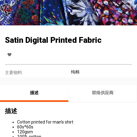
Satin Digital Printed Fabric
纯棉
主要物料:
描述
联络供应商
描述
Cotton printed for man's shirt
60s*60s
120gsm
100% cotton