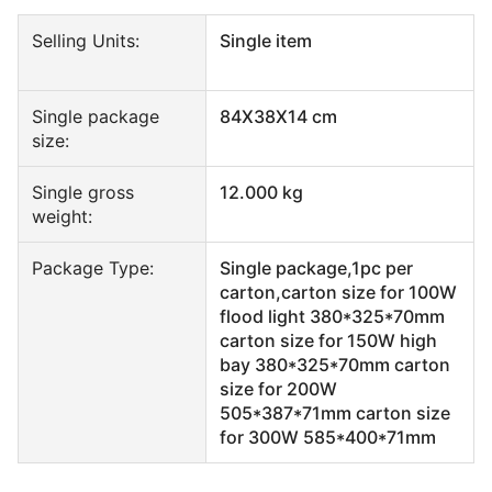
Selling Units:
Single item
Single package
84X38X14 cm
size:
Single gross
12.000 kg
weight:
Package Type:
Single package,1pc per
carton,carton size for 100W
flood light 380*325*70mm
carton size for 150W high
bay 380*325*70mm carton
size for 200W
505*387*71mm carton size
for 300W 585*400*71mm