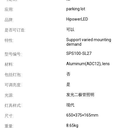
parking lot
应用:
HipowerLED
品牌:
可以
是否可订造:
Support varied mounting
特性:
demand
SPS100-SL27
型号编号:
Aluminum(ADC12), lens
材料:
否
包括灯泡:
是
可调亮度:
发光二极管照明
光源:
现代
灯具样式:
650×375×165mm
尺寸:
8.65kg
重量: