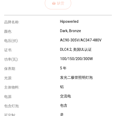
缺货
Hipowerled
品牌名称:
Dark, Bronze
颜色:
AC90-305V/AC347-480V
电压(伏):
DLC4.2, 美国UL认证
证书:
100/150/200/300W
功率(瓦):
5 年
保养期:
发光二极管照明灯泡
光源:
铝
主体物料:
交流电
电源:
包含
包含灯泡:
是
可定制: