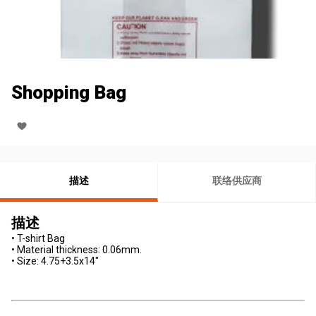
Shopping Bag
描述
联络供应商
描述
• T-shirt Bag
• Material thickness: 0.06mm.
• Size: 4.75+3.5x14"