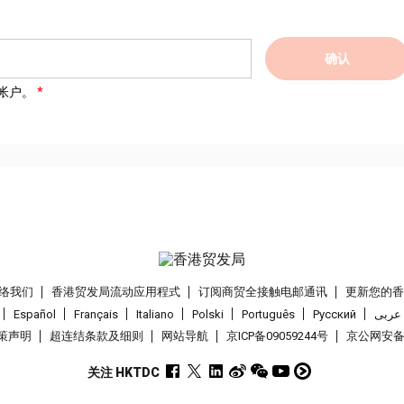
确认
帐户。
络我们
香港贸发局流动应用程式
订阅商贸全接触电邮通讯
更新您的
Español
Français
Italiano
Polski
Português
Pусский
عربى
策声明
超连结条款及细则
网站导航
京ICP备09059244号
京公网安备 1
关注 HKTDC