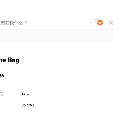
AI
one Bag
36
28 日
间:
Colorful