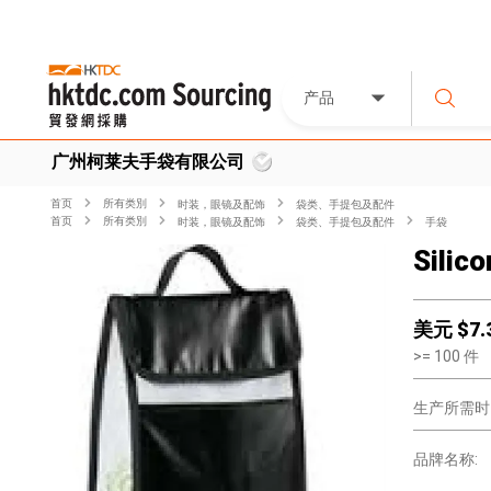
产品
广州柯莱夫手袋有限公司
首页
所有类別
时装，眼镜及配饰
袋类、手提包及配件
首页
所有类別
时装，眼镜及配饰
袋类、手提包及配件
手袋
Silic
美元 $
7.
>=
100
件
生产所需时
品牌名称: