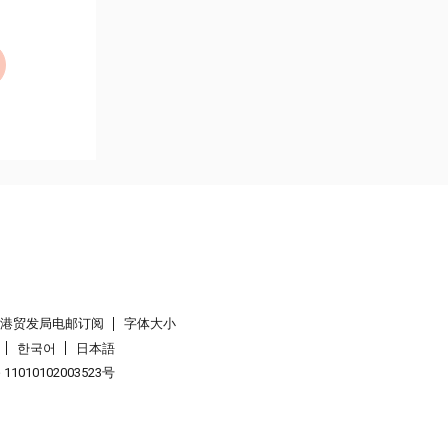
香港贸发局电邮订阅
字体大小
한국어
日本語
1010102003523号