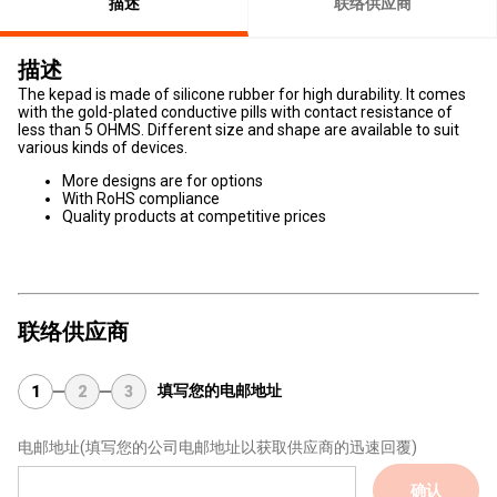
描述
联络供应商
描述
The kepad is made of silicone rubber for high durability. It comes
with the gold-plated conductive pills with contact resistance of
less than 5 OHMS. Different size and shape are available to suit
various kinds of devices.
More designs are for options
With RoHS compliance
Quality products at competitive prices
联络供应商
填写您的电邮地址
1
2
3
电邮地址
(填写您的公司电邮地址以获取供应商的迅速回覆)
确认