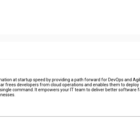
ation at startup speed by providing a path forward for DevOps and Agil
ear frees developers from cloud operations and enables them to deploy
 single command. It empowers your IT team to deliver better software f
inesses.