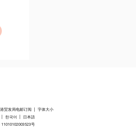
香港贸发局电邮订阅
字体大小
한국어
日本語
1010102003523号