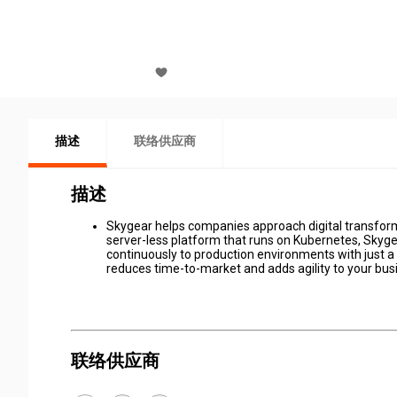
描述
联络供应商
描述
Skygear helps companies approach digital transform
server-less platform that runs on Kubernetes, Skyg
continuously to production environments with just a
reduces time-to-market and adds agility to your bus
联络供应商