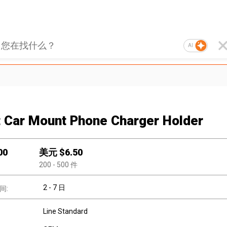
AI
 Car Mount Phone Charger Holder
00
美元 $
6.50
200
- 500
件
2 - 7 日
间:
Line Standard