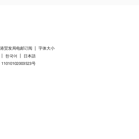
香港贸发局电邮订阅
字体大小
한국어
日本語
1010102003523号