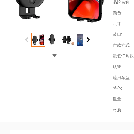
品牌名称:
颜色:
尺寸:
港口:
付款方式:
最低订购数
认证:
适用车型:
特色:
重量:
材质: