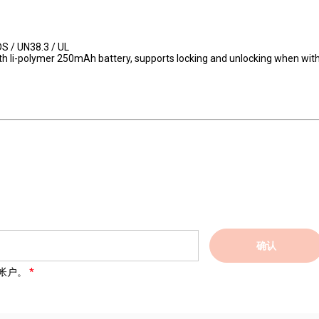
DS / UN38.3 / UL
ith li-polymer 250mAh battery, supports locking and unlocking when wit
确认
帐户。