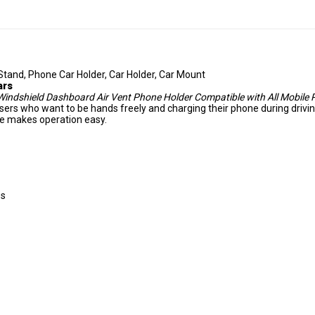
tand, Phone Car Holder, Car Holder, Car Mount
ars
Windshield Dashboard Air Vent Phone Holder Compatible with All Mobile
ers who want to be hands freely and charging their phone during driving.
se makes operation easy.
es