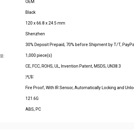
OEM
Black
120 x 66.8 x 24.5 mm
Shenzhen
30% Deposit Prepaid, 70% before Shipment by T/T, PayPal
1,000 piece(s)
量:
CE
, FCC
, ROHS
, UL
, Invention Patent, MSDS, UN38.3
汽车
Fire Proof, With IR Sensor, Automatically Locking and Unlo
121.6G
ABS, PC