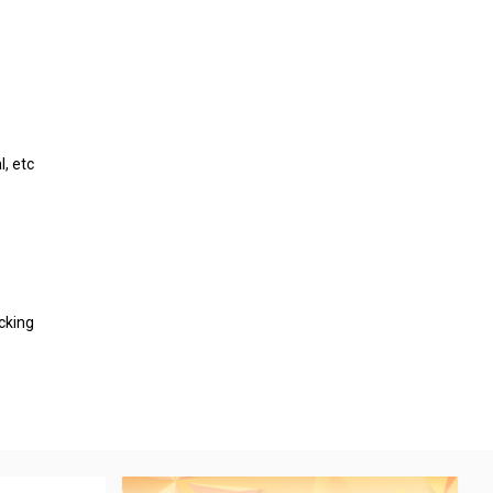
, etc
cking