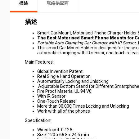
描述
联络供应商
描述
Smart Car Mount, Motorised Phone Charger Holder S
The Best Motorised Smart Phone Mounts for C
Portable Auto Clamping Car Charger with IR Sensor, 
This smart Car Mount Holder is designed for those us
automatic clamping with IR sensor, one touch relea
Main Features:
Global Invention Patent
Real Single Hand Operation
Automatically Locking and Unlocking
Adjustable Bottom Stand for Different Smartphon
Fire Proof Material UL 94 V0
With IR Sensor
One-Touch Release
More than 30,000 Times Locking and Unlocking
Work with all of the phones
Specification:
Wired Input: 0.12A
Size: 120 x 66.8 x 24.5 mm