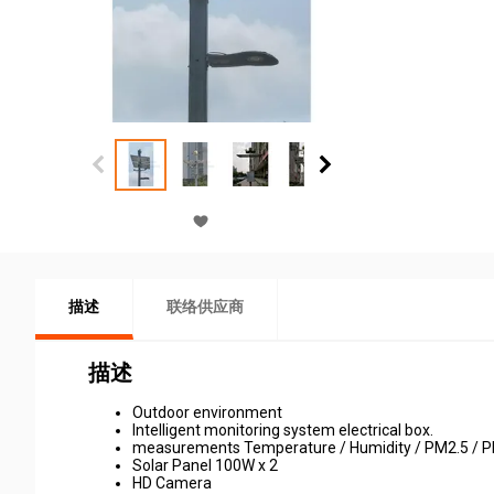
描述
联络供应商
描述
Outdoor environment
Intelligent monitoring system electrical box.
measurements Temperature / Humidity / PM2.5 / PM
Solar Panel 100W x 2
HD Camera