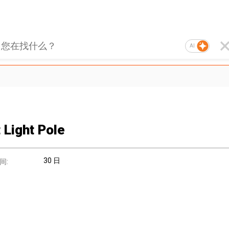
AI
 Light Pole
30 日
间: