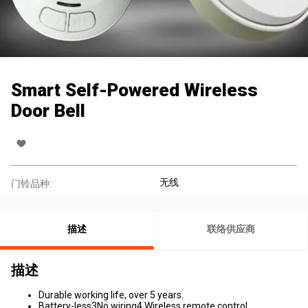
Smart Self-Powered Wireless
Door Bell
无线
门铃品种:
描述
联络供应商
描述
Durable working life, over 5 years.
Battery-less3No wiring4.Wireless remote control