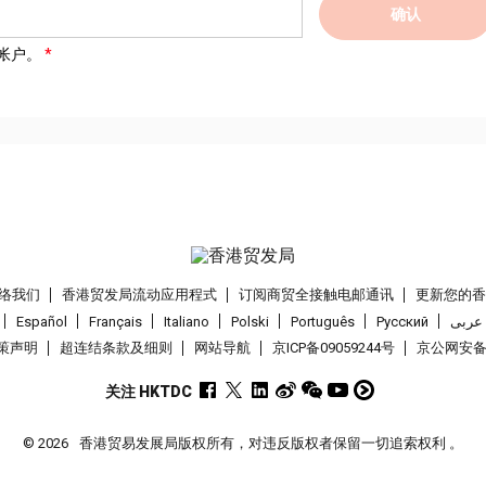
确认
帐户。
络我们
香港贸发局流动应用程式
订阅商贸全接触电邮通讯
更新您的
Español
Français
Italiano
Polski
Português
Pусский
عربى
策声明
超连结条款及细则
网站导航
京ICP备09059244号
京公网安备 1
关注 HKTDC
© 2026
香港贸易发展局版权所有，对违反版权者保留一切追索权利 。