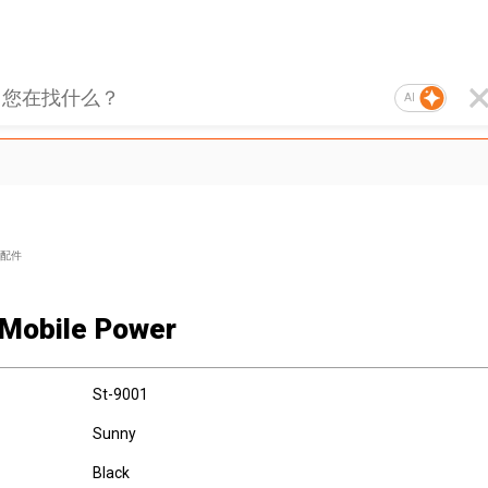
AI
配件
 Mobile Power
St-9001
Sunny
Black