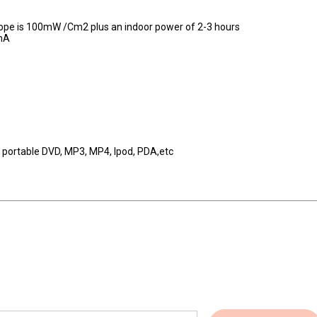
scope is 100mW /Cm2 plus an indoor power of 2-3 hours
0mA
, portable DVD, MP3, MP4, Ipod, PDA,etc