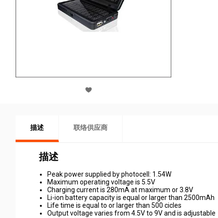
描述
联络供应商
描述
Peak power supplied by photocell: 1.54W
Maximum operating voltage is 5.5V
Charging current is 280mA at maximum or 3.8V
Li-ion battery capacity is equal or larger than 2500mAh
Life time is equal to or larger than 500 cicles
Output voltage varies from 4.5V to 9V and is adjustable