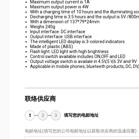
Maximum output current is 1A
Maximum output power is 4W
With a charging time of 10 hours and the illuminating 
Discharging time is 3.5 hours and the output is 5V /80
With a dimension of 137*79*24mm
Weighs 240g
Input interface: DC interface
Output interface: USB interface
The intelligent LED display is 3-colored indicators
Made of plastic (ABS)
Flash light: LED light with high brightness
Control switch available includes ON,OFF and LED
Output voltage switch is availale in 4.5V,5 V,6.3V and 9V
Applicable in mobile phones, blueteeth products, DC, DV
联络供应商
填写您的电邮地址
1
2
3
电邮地址
(填写您的公司电邮地址以获取供应商的迅速回覆)