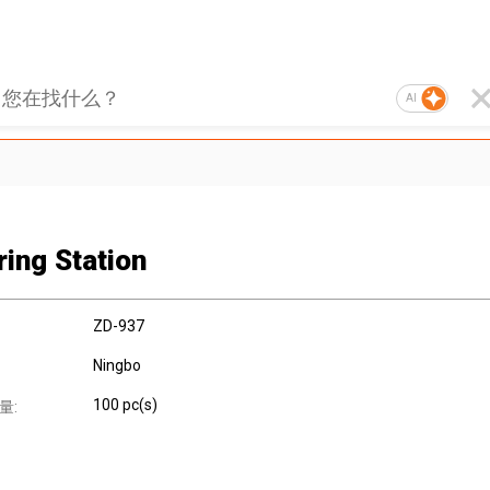
AI
ring Station
ZD-937
Ningbo
100 pc(s)
量: