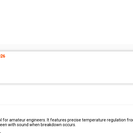
26
ool for amateur engineers. It features precise temperature regulation fr
screen with sound when breakdown occurs.