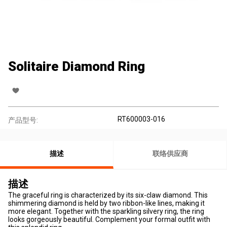
Solitaire Diamond Ring
RT600003-016
产品型号:
描述
联络供应商
描述
The graceful ring is characterized by its six-claw diamond. This
shimmering diamond is held by two ribbon-like lines, making it
more elegant. Together with the sparkling silvery ring, the ring
looks gorgeously beautiful. Complement your formal outfit with