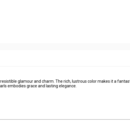
rresistible glamour and charm. The rich, lustrous color makes it a fantas
earls embodies grace and lasting elegance.