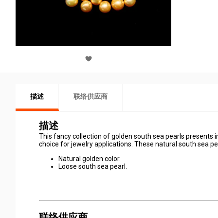
描述
联络供应商
描述
This fancy collection of golden south sea pearls presents i
choice for jewelry applications. These natural south sea p
Natural golden color.
Loose south sea pearl.
联络供应商