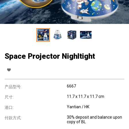
Space Projector Nighltight
6667
产品型号:
11.7 x 11.7 x 11.7 cm
尺寸:
Yantian / HK
港口:
30% deposit and balance upon
付款方式:
copy of BL