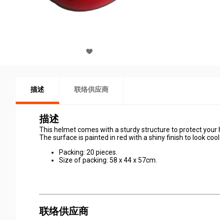
描述
联络供应商
描述
This helmet comes with a sturdy structure to protect your 
The surface is painted in red with a shiny finish to look cool
Packing: 20 pieces.
Size of packing: 58 x 44 x 57cm.
联络供应商