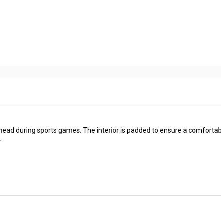
head during sports games. The interior is padded to ensure a comfortabl
.