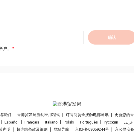
确认
帐户。
络我们
香港贸发局流动应用程式
订阅商贸全接触电邮通讯
更新您的
Español
Français
Italiano
Polski
Português
Pусский
عربى
策声明
超连结条款及细则
网站导航
京ICP备09059244号
京公网安备 1