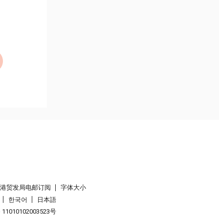
香港贸发局电邮订阅
字体大小
한국어
日本語
1010102003523号