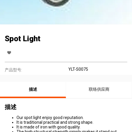
Spot Light
YLT-S0075
产品型号:
描述
联络供应商
描述
Our spot light enjoy good reputation.
It is traditional practical and strong shape.
It is made of iron with good quality.
The high structural strength simply makes it stand out.