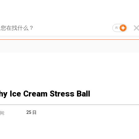
AI
hy Ice Cream Stress Ball
25 日
间: