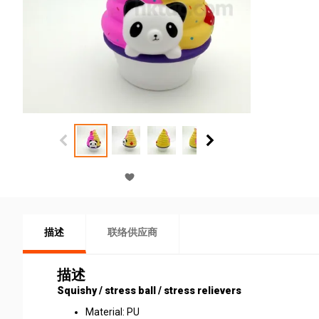
描述
联络供应商
描述
Squishy / stress ball / stress relievers
Material: PU