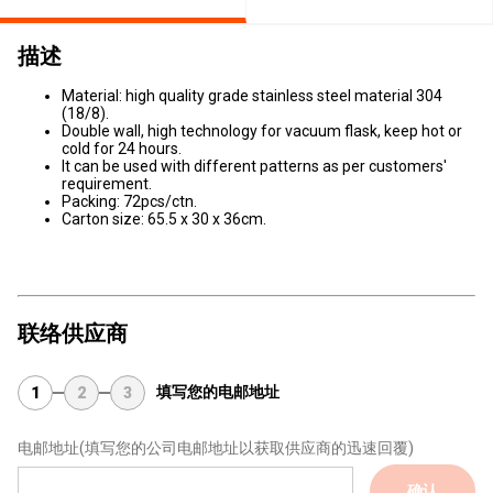
描述
Material: high quality grade stainless steel material 304
(18/8).
Double wall, high technology for vacuum flask, keep hot or
cold for 24 hours.
It can be used with different patterns as per customers'
requirement.
Packing: 72pcs/ctn.
Carton size: 65.5 x 30 x 36cm.
联络供应商
填写您的电邮地址
1
2
3
电邮地址
(填写您的公司电邮地址以获取供应商的迅速回覆)
确认