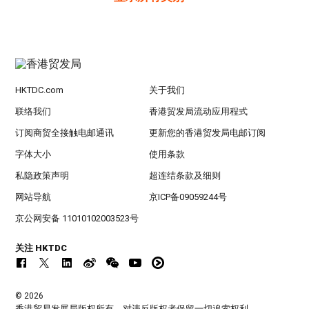
HKTDC.com
关于我们
联络我们
香港贸发局流动应用程式
订阅商贸全接触电邮通讯
更新您的香港贸发局电邮订阅
字体大小
使用条款
私隐政策声明
超连结条款及细则
网站导航
京ICP备09059244号
京公网安备 11010102003523号
关注 HKTDC
© 2026
香港贸易发展局版权所有，对违反版权者保留一切追索权利 。