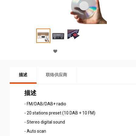
描述
联络供应商
描述
- FM/DAB/DAB+ radio
- 20 stations preset (10 DAB + 10 FM)
- Stereo digital sound
- Auto scan