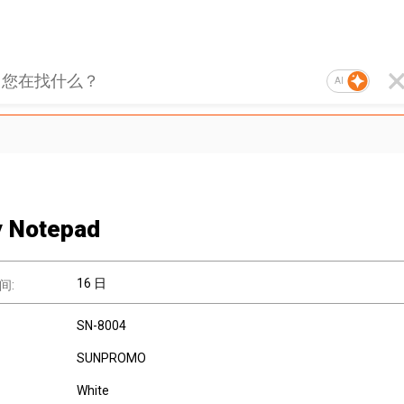
AI
y Notepad
16 日
间:
SN-8004
SUNPROMO
White