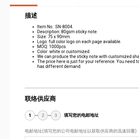
描述
Item No.: SN-8004.
Description: 80gsm sticky note.
Size: 75 x 90mm.
Logo: full color logo on each page available.
MOQ: 1000pcs.
Color: white or customized.
We can produce the sticky note with customized shap
The price here is just for your reference. You need 
has different demand.
联络供应商
填写您的电邮地址
1
2
3
电邮地址
(填写您的公司电邮地址以获取供应商的迅速回覆)