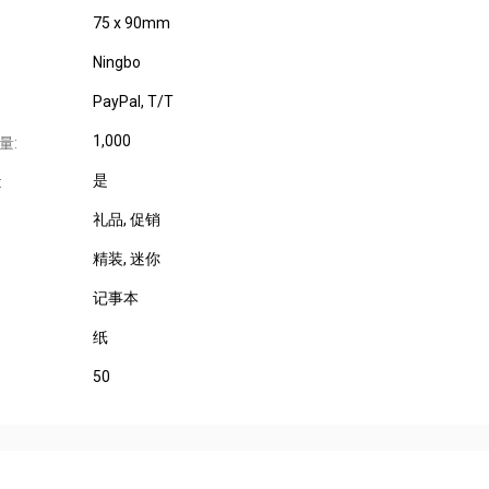
75 x 90mm
Ningbo
PayPal, T/T
1,000
量:
是
:
礼品
, 促销
精装
, 迷你
记事本
纸
50