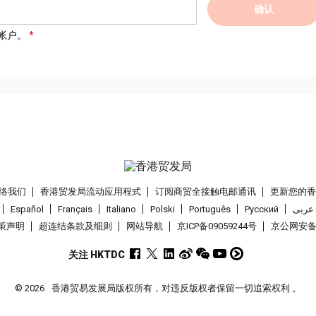
确认
帐户。
络我们
香港贸发局流动应用程式
订阅商贸全接触电邮通讯
更新您的
Español
Français
Italiano
Polski
Português
Pусский
عربى
策声明
超连结条款及细则
网站导航
京ICP备09059244号
京公网安备 1
关注 HKTDC
© 2026
香港贸易发展局版权所有，对违反版权者保留一切追索权利 。