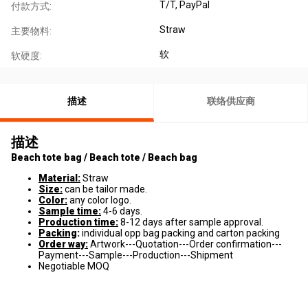
T/T, PayPal
付款方式:
Straw
主要物料:
软
软硬度:
描述
联络供应商
描述
Beach tote bag / Beach tote / Beach bag
Material:
Straw
Size:
can be tailor made.
Color:
any color logo.
Sample time:
4-6 days.
Production time:
8-12 days after sample approval.
Packing
:
individual opp bag packing and carton packing
Order way:
Artwork---Quotation---Order confirmation---
Payment---Sample---Production---Shipment
Negotiable MOQ