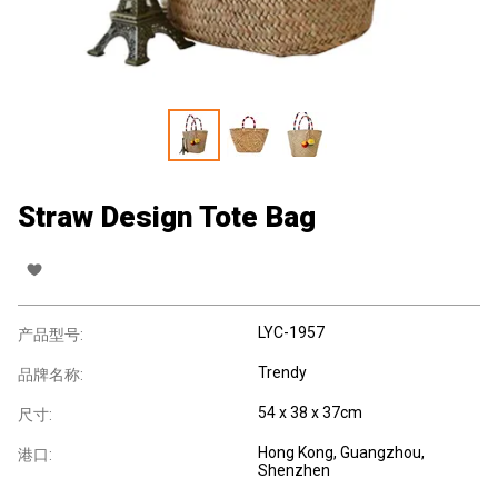
Straw Design Tote Bag
LYC-1957
产品型号:
Trendy
品牌名称:
54 x 38 x 37cm
尺寸:
Hong Kong, Guangzhou,
港口:
Shenzhen