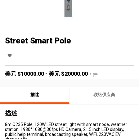
Street Smart Pole
美元 $
10000.00
-
美元 $
20000.00
/
件
描述
联络供应商
描述
8m Q235 Pole, 120W LED street light with smart node, weather
station, 1980*1080@30fps HD Camera, 21.5 inch LED display,
public help terminal, broadcasting speaker, WiFi, 220VAC EV