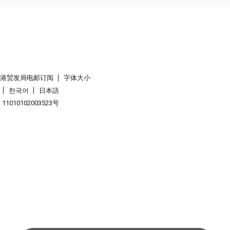
香港贸发局电邮订阅
字体大小
한국어
日本語
1010102003523号