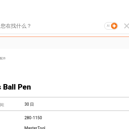
AI
配件
s Ball Pen
30 日
间:
280-1150
MasterTool