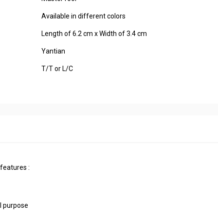
Available in different colors
Length of 6.2 cm x Width of 3.4 cm
Yantian
T/T or L/C
features :
l purpose