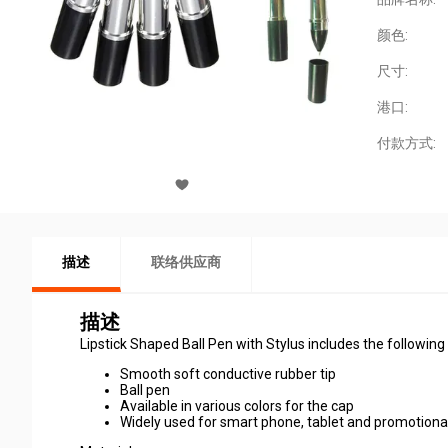
颜色:
尺寸:
港口:
付款方式:
描述
联络供应商
描述
Lipstick Shaped Ball Pen with Stylus includes the following 
Smooth soft conductive rubber tip
Ball pen
Available in various colors for the cap
Widely used for smart phone, tablet and promotiona